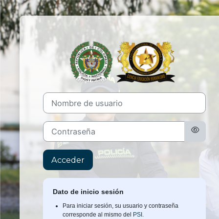
Salta al contenido principal
Entrar a Plat
Nombre de usuario
Contraseña
Acceder
Dato de inicio sesión
Para iniciar sesión, su usuario y contraseña
corresponde al mismo del
PSI
.