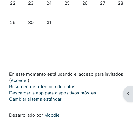
Sin eventos, lunes, 22 diciembre
Sin eventos, martes, 23 diciembre
Sin eventos, miércoles, 24 diciembre
Sin eventos, jueves, 25 diciembre
Sin eventos, viernes, 26 
Sin eventos, sáb
Sin eve
22
23
24
25
26
27
28
Sin eventos, lunes, 29 diciembre
Sin eventos, martes, 30 diciembre
Sin eventos, miércoles, 31 diciembre
29
30
31
En este momento está usando el acceso para invitados
(
Acceder
)
Resumen de retención de datos
Descargar la app para dispositivos móviles
Ab
Cambiar al tema estándar
Desarrollado por
Moodle