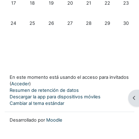
Sin eventos, lunes, 17 noviembre
Sin eventos, martes, 18 noviembre
Sin eventos, miércoles, 19 noviembre
Sin eventos, jueves, 20 noviembr
Sin eventos, viernes, 21
Sin eventos, sá
Sin eve
17
18
19
20
21
22
23
Sin eventos, lunes, 24 noviembre
Sin eventos, martes, 25 noviembre
Sin eventos, miércoles, 26 noviembre
Sin eventos, jueves, 27 noviembr
Sin eventos, viernes, 28
Sin eventos, sá
Sin eve
24
25
26
27
28
29
30
En este momento está usando el acceso para invitados
(
Acceder
)
Resumen de retención de datos
Descargar la app para dispositivos móviles
Ab
Cambiar al tema estándar
Desarrollado por
Moodle